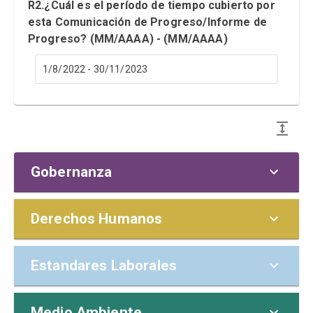
R2.¿Cuál es el período de tiempo cubierto por
esta Comunicación de Progreso/Informe de
Progreso? (MM/AAAA) - (MM/AAAA)
1/8/2022 - 30/11/2023
Gobernanza
POLÍTICAS Y
Derechos Humanos
RESPONSABILIDADES
MATERIALIDAD (TEMAS
Estandares Laborales
G1. El consejo/máximo órgano de
PREVENCIÓN
RELEVANTES)
gobierno o el máximo ejecutivo de la
empresa:
COMPROMISO
Medio Ambiente