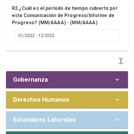
R2.¿Cuál es el período de tiempo cubierto por
esta Comunicación de Progreso/Informe de
Progreso? (MM/AAAA) - (MM/AAAA)
01/2022 - 12/2022
Gobernanza
POLÍTICAS Y
Derechos Humanos
RESPONSABILIDADES
MATERIALIDAD (TEMAS
Estandares Laborales
G1. El consejo/máximo órgano de
PREVENCIÓN
RELEVANTES)
gobierno o el máximo ejecutivo de la