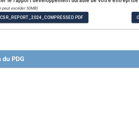
ser le rapport développement durable de votre entreprise
ne peut excéder 50MB)
_CSR_REPORT_2024_COMPRESSED.PDF
n du PDG
 du PDG ou du plus haut dirigeant
renantes,
 de confirmer que Groupe OLVEA réaffirme son soutien aux Dix 
oits humains, du Travail, de l'Environnement et de la Lutte con
e, nous divulguons nos efforts continus pour intégrer les Dix p
opérations quotidiennes, et contribuer aux objectifs des Nations
 durable.