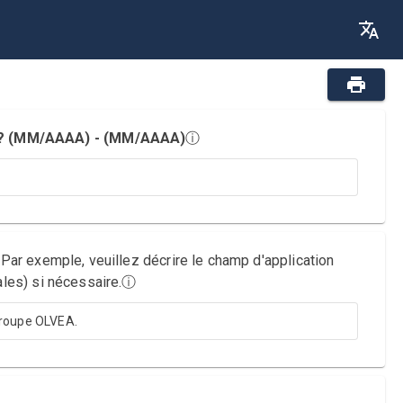
ès ? (MM/AAAA) - (MM/AAAA)
ⓘ
 Par exemple, veuillez décrire le champ d'application
ales) si nécessaire.
ⓘ
 Groupe OLVEA.