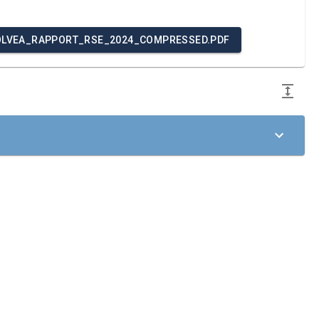
OLVEA_RAPPORT_RSE_2024_COMPRESSED.PDF
principes du Pacte mondial des Nations unies dans les
tre la corruption. Dans cette Communication sur le
rincipes dans notre stratégie d'entreprise, notre
 Unies, en particulier aux Objectifs de