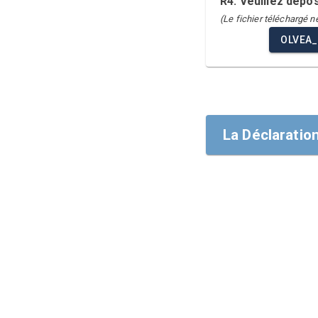
R4. Veuillez dépo
(Le fichier téléchargé 
OLVEA
La Déclaratio
La Déclaration
À nos parties p
J'ai le plaisir
domaines des Dr
Progrès annuell
culture et nos 
développement