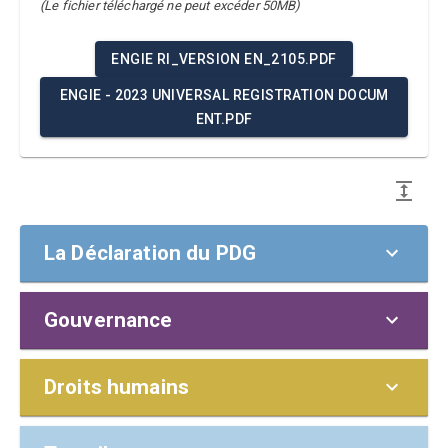
(Le fichier téléchargé ne peut excéder 50MB)
ENGIE RI_VERSION EN_2105.PDF
ENGIE - 2023 UNIVERSAL REGISTRATION DOCUM
ENT.PDF
La Déclaration du PDG
Gouvernance
La Déclaration du PDG ou du plus haut
dirigeant
POLITIQUES ET
Droits humains
À nos parties prenantes,
RESPONSABILITÉS
J'ai le plaisir de confirmer que Engie SA