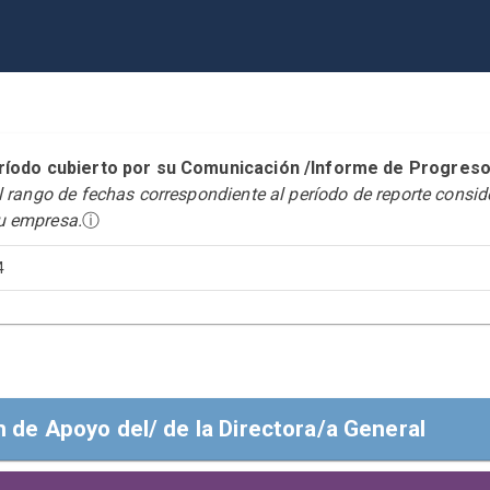
período cubierto por su Comunicación /Informe de Prog
el rango de fechas correspondiente al período de reporte consi
u empresa.
ⓘ
4
n de Apoyo del/ de la Directora/a General