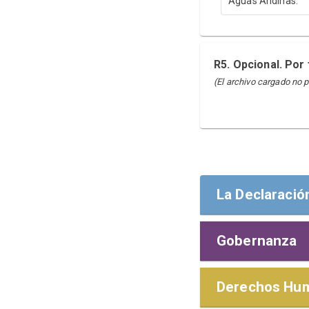
Aguas Andinas.
R5. Opcional. Por
(El archivo cargado no 
La Declaració
Gobernanza
la Declaración
A nuestros gru
POLÍTICAS 
Derechos Hu
Me complace re