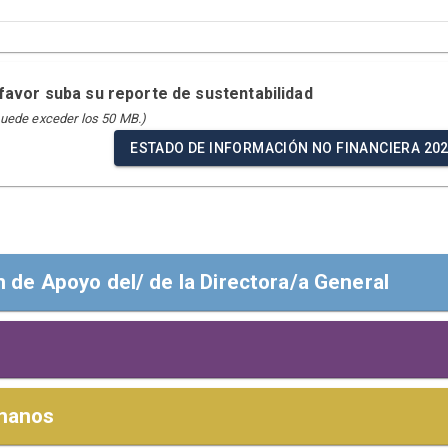
 favor suba su reporte de sustentabilidad
puede exceder los 50 MB.)
ESTADO DE INFORMACIÓN NO FINANCIERA 20
n de Apoyo del/ de la Directora/a General
 de apoyo del/ de la director/a general
pos de interés,
Y RESPONSABILIDADES
manos
afirmar que Agbar reafirma su apoyo a los Diez Principios del