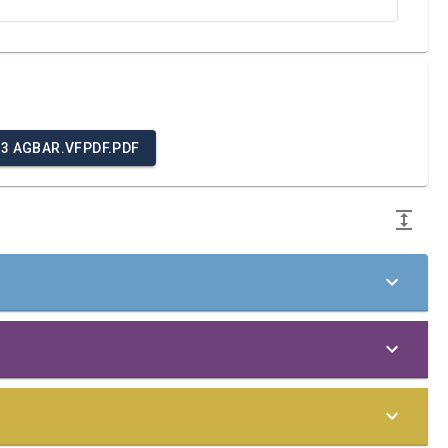
23 AGBAR.VFPDF.PDF
 Pacto Global de Naciones Unidas en las áreas de