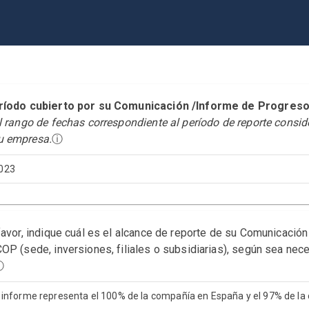
período cubierto por su Comunicación /Informe de Prog
el rango de fechas correspondiente al período de reporte consi
u empresa.
ⓘ
023
favor, indique cuál es el alcance de reporte de su Comunicació
OP (sede, inversiones, filiales o subsidiarias), según sea nece
ⓘ
 informe representa el 100% de la compañía en España y el 97% de la ci