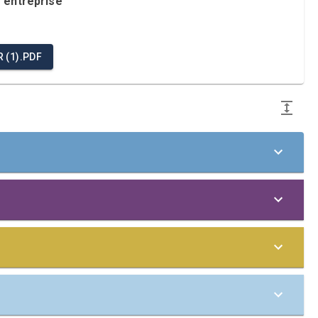
e entreprise
 (1).PDF
ncipes du Pacte mondial des Nations unies dans les
tre la corruption. Dans cette Communication sur le
geant le plus élevé l'entreprise:
rincipes dans notre stratégie d'entreprise, notre
 Unies, en particulier aux Objectifs de