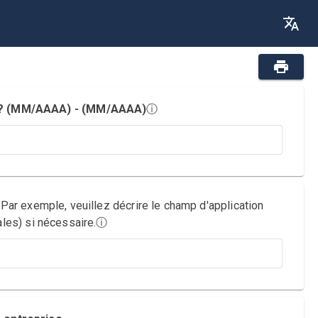
ès ? (MM/AAAA) - (MM/AAAA)
ⓘ
 Par exemple, veuillez décrire le champ d'application
ales) si nécessaire.
ⓘ