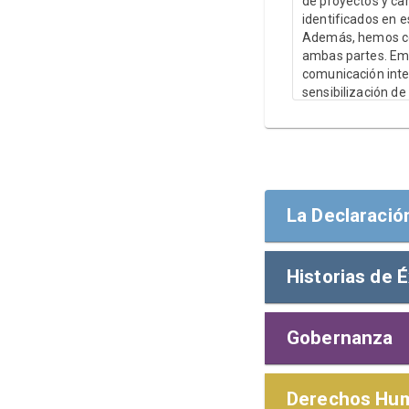
de proyectos y ca
identificados en e
Además, hemos con
ambas partes. Emp
comunicación inte
sensibilización de
compromiso social
extiende a la comu
La Declaració
Historias de É
la Declaración
A nuestros gru
Gobernanza
S1. (Opcional) 
empresa esté p
Me complace rea
Unidas en las 
Políticas y 
Derechos Hum
Aviso: Tales i