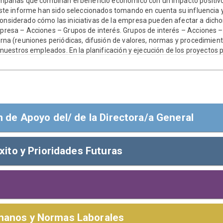
mpañas que combinan el beneficio económico con un impacto positivo 
ste informe han sido seleccionados tomando en cuenta su influencia y 
siderado cómo las iniciativas de la empresa pueden afectar a dichos
resa – Acciones – Grupos de interés. Grupos de interés – Acciones 
rna (reuniones periódicas, difusión de valores, normas y procedimient
 nuestros empleados. En la planificación y ejecución de los proyectos p
 y ambiental en su modelo de negocio, generando un impacto que no s
nidad y la sociedad en general.
n de Apoyo del/ de la Directora/a General
xito y Prioridades Futuras
 de apoyo del/ de la director/a general
pos de interés,
Dentro del período de presentación de este informe, ¿hay alguna i
articularmente orgullosa?
firmar que Creativialab Marketing, S.L. reafirma su apoyo a l
áreas de Derechos Humanos, Estándares Laborales, Medio Ambi
responsabilidades
anos y Normas Laborales
niciativas se informan de manera espontánea y no han sido veri