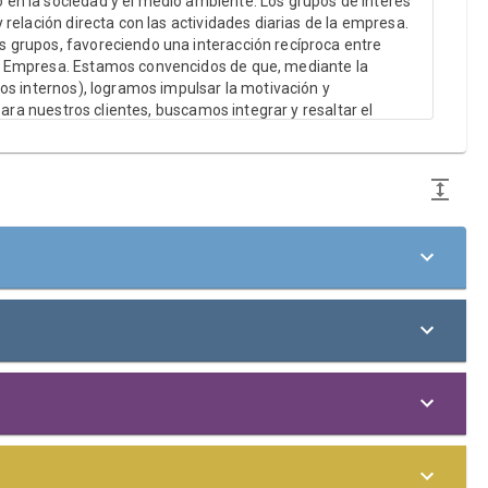
en la sociedad y el medio ambiente. Los grupos de interés
relación directa con las actividades diarias de la empresa.
 grupos, favoreciendo una interacción recíproca entre
– Empresa. Estamos convencidos de que, mediante la
os internos), logramos impulsar la motivación y
ara nuestros clientes, buscamos integrar y resaltar el
olo afecta a sus grupos de interés, sino que también se
niciativa(s), proyecto(s) o política(s) de las que la
os Diez Principios del Pacto Global de Naciones
ente y Anticorrupción.
ficadas de forma independiente por el Pacto Mundial